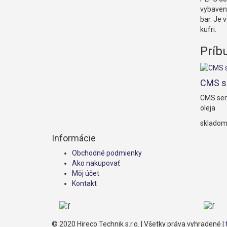
vybaveni
bar. Je
kufri.
Príb
CMS s
CMS sen
oleja
sklado
Informácie
Obchodné podmienky
Ako nakupovať
Môj účet
Kontakt
© 2020 Hireco Technik s.r.o. | Všetky práva vyhradené |