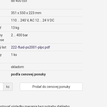
do 400 cSt
351 x 550 x 223 mm
110 ... 240 V, AC 12 ... 24 V DC
ť
13 kg
ny
2 ... 400 bar
ese
 list
222-fluid-ps2001-plpc.pdf
ny
1 ks
skladom
podľa cenovej ponuky
ks
Pridať do cenovej ponuky
entovať výsledky merania bez potreby ďalšieho