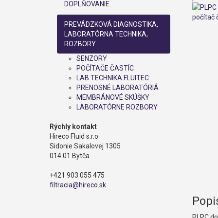
DOPLŇOVANIE
PREVÁDZKOVÁ DIAGNOSTIKA,
LABORATÓRNA TECHNIKA,
ROZBORY
SENZORY
POČÍTAČE ČASTÍC
LAB TECHNIKA FLUITEC
PRENOSNÉ LABORATÓRIÁ
MEMBRÁNOVÉ SKÚŠKY
LABORATÓRNE ROZBORY
Rýchly kontakt
Hireco Fluid s.r.o.
Sidonie Sakalovej 1305
014 01 Bytča
+421 903 055 475
filtracia@hireco.sk
Popi
PLPC dok