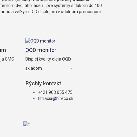
témom dvojitího laseru, pre systémy s tlakom do 400
atáriou a veľkým LCD displejom v odolnom prenosnom
rum
OQD monitor
eja CMC
Displej kvality oleja OQD
skladom
-
Rýchly kontakt
+421 903 055 475
filtracia@hireco.sk