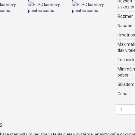
Rozsah
viskozity
Rozmer
Napätie
Hmotnos
Maximál
tlak v tel
Technický
Minimál
odber
Skladom
Cena
s
áže stanoviť úroveň znečistenia oleja v systéme, analyzovať a dokum