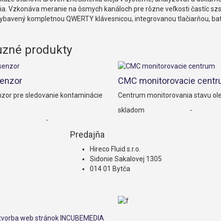
a. Vzkonáva meranie na ôsmych kanáloch pre rôzne veľkosti častíc szs
 vybavený kompletnou QWERTY klávesnicou, integrovanou tlačiarňou, b
uzné produkty
enzor
CMC monitorovacie cent
zor pre sledovanie kontaminácie
Centrum monitorovania stavu ol
skladom
-
m
-
Predajňa
Hireco Fluid s.r.o.
Sidonie Sakalovej 1305
014 01 Bytča
tvorba web stránok INCUBEMEDIA